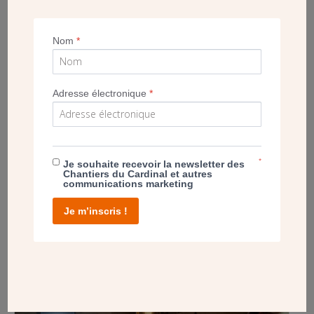
Nom
*
Adresse électronique
*
*
Je souhaite recevoir la newsletter des
Chantiers du Cardinal et autres
A l’entrée, saint Joseph accueille les jeunes de l’aumônerie. (CDC)
communications marketing
GALERIE
Je m’inscris !