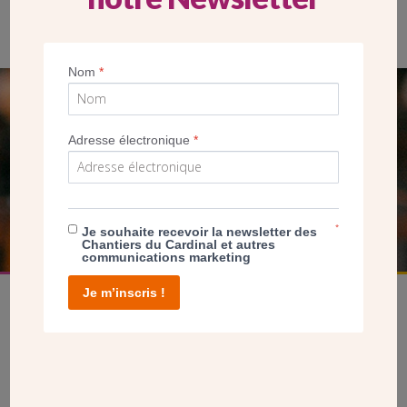
L’église Saint-Joseph-des-Epinettes est l’une des premières
bâties à Paris après la loi de 1905. (CDC)
Nom
*
SEUL VOTRE DON
Adresse électronique
*
NOUS PERMET D’AGIR
FAIRE UN DON
*
Je souhaite recevoir la newsletter des
Chantiers du Cardinal et autres
communications marketing
Je m’inscris !
facebook
twitter
youtube
linkedin
instagram
Pinterest