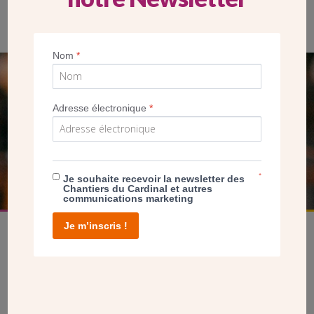
Entrée des nouveaux locaux, au 40 rue Pouchet à Paris (Saint-
Joseph-des-Epinettes) (CDC)
Nom
*
SEUL VOTRE DON
Adresse électronique
*
NOUS PERMET D’AGIR
FAIRE UN DON
*
Je souhaite recevoir la newsletter des
Chantiers du Cardinal et autres
communications marketing
Je m’inscris !
facebook
twitter
youtube
linkedin
instagram
Pinterest