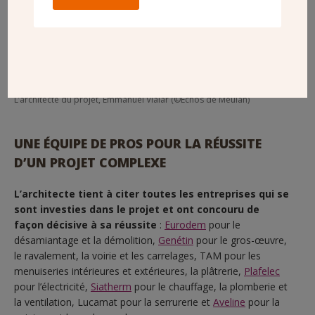
L’architecte du projet, Emmanuel Vialar (©Echos de Meulan)
UNE ÉQUIPE DE PROS POUR LA RÉUSSITE
D’UN PROJET COMPLEXE
L’architecte tient à citer toutes les entreprises qui se
sont investies dans le projet et ont concouru de
façon décisive à sa réussite
:
Eurodem
pour le
désamiantage et la démolition,
Genétin
pour le gros-œuvre,
le ravalement, la voirie et les carrelages, TAM pour les
menuiseries intérieures et extérieures, la plâtrerie,
Plafelec
pour l’électricité,
Siatherm
pour le chauffage, la plomberie et
la ventilation, Lucamat pour la serrurerie et
Aveline
pour la