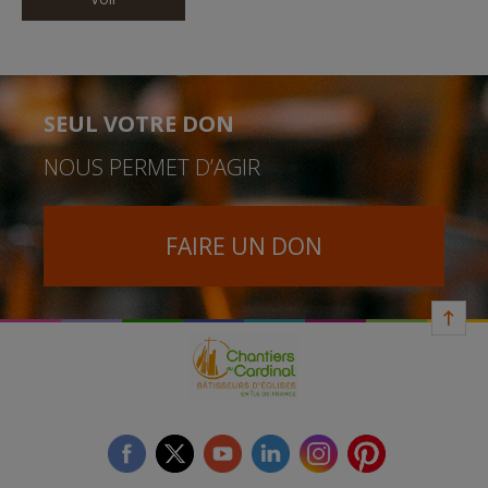
SEUL VOTRE DON
NOUS PERMET D’AGIR
FAIRE UN DON
facebook
twitter
youtube
linkedin
instagram
Pinterest