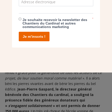
*
Je souhaite recevoir la newsletter des
Chantiers du Cardinal et autres
communications marketing
Je m’inscris !
En cette fête du Sacré cœur de Jésus, Mgr Luc Crepy a
rendu «
grâce pour la générosité de tous les acteurs de ce
projet, de leur soutien moral comme matériel
». Il a alors
béni les pierres vivantes avant de bénir les pierres du bel
édifice.
Jean-Pierre Gaspard, le directeur général
bénévole des Chantiers du cardinal, a souligné la
présence fidèle des généreux donateurs qui
«
s’engagent solidairement
» et ont permis de donner
250 000 euros
. Un très joli chœur de l’école voisine de