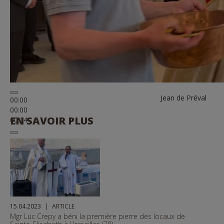
Jean de Préval
00:00
00:00
EN SAVOIR PLUS
00:14
15.04.2023
ARTICLE
Mgr Luc Crepy a béni la première pierre des locaux de