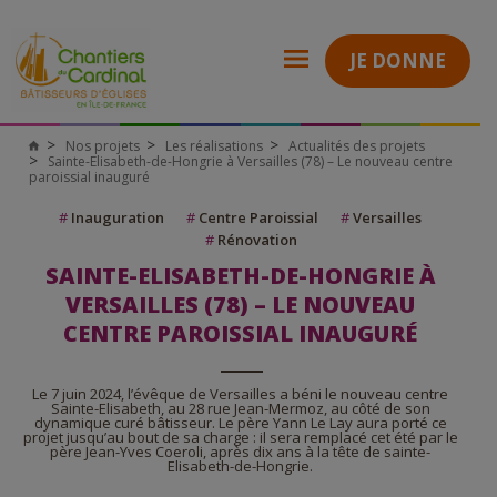
JE DONNE
Nos projets
Les réalisations
Actualités des projets
Sainte-Elisabeth-de-Hongrie à Versailles (78) – Le nouveau centre
paroissial inauguré
#
Inauguration
#
Centre Paroissial
#
Versailles
#
Rénovation
SAINTE-ELISABETH-DE-HONGRIE À
VERSAILLES (78) – LE NOUVEAU
CENTRE PAROISSIAL INAUGURÉ
Le 7 juin 2024, l’évêque de Versailles a béni le nouveau centre
Sainte-Elisabeth, au 28 rue Jean-Mermoz, au côté de son
dynamique curé bâtisseur. Le père Yann Le Lay aura porté ce
projet jusqu’au bout de sa charge : il sera remplacé cet été par le
père Jean-Yves Coeroli, après dix ans à la tête de sainte-
Elisabeth-de-Hongrie.