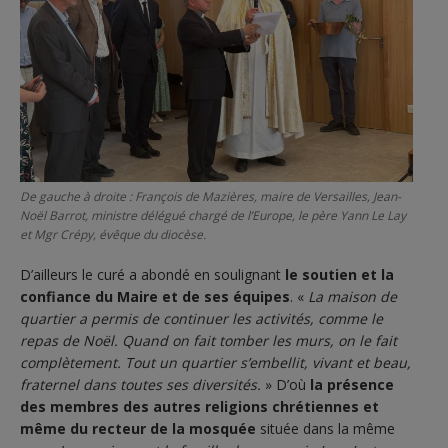
De gauche à droite : François de Mazières, maire de Versailles, Jean-
Noël Barrot, ministre délégué chargé de l’Europe, le père Yann Le Lay
et Mgr Crépy, évêque du diocèse.
D’ailleurs le curé a abondé en soulignant
le soutien et la
confiance du Maire et de ses équipes
. «
La maison de
quartier a permis de continuer les activités, comme le
repas de Noël. Quand on fait tomber les murs, on le fait
complètement. Tout un quartier s’embellit, vivant et beau,
fraternel dans toutes ses diversités.
» D’où
la présence
des membres des autres religions chrétiennes et
même du recteur de la mosquée
située dans la même