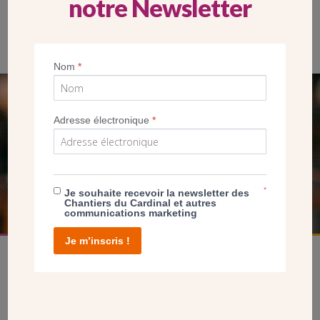
notre Newsletter
Le tabernacle de la cathédrale de Créteil
Nom
*
SEUL VOTRE DON
Adresse électronique
*
NOUS PERMET D’AGIR
FAIRE UN DON
*
Je souhaite recevoir la newsletter des
Chantiers du Cardinal et autres
communications marketing
Je m’inscris !