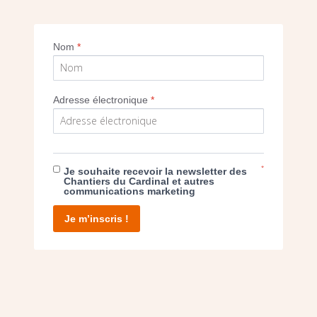
cathédrale
Nom
*
SEUL VOTRE DON
Adresse électronique
*
NOUS PERMET D’AGIR
FAIRE UN DON
*
Je souhaite recevoir la newsletter des
Chantiers du Cardinal et autres
communications marketing
Je m’inscris !
facebook
twitter
youtube
linkedin
instagram
Pinterest