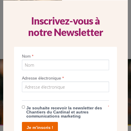
Inscrivez-vous à
notre Newsletter
Françoise Bissara dans son atelier
Nom
*
SEUL VOTRE DON
Adresse électronique
*
NOUS PERMET D’AGIR
FAIRE UN DON
*
Je souhaite recevoir la newsletter des
Chantiers du Cardinal et autres
communications marketing
Je m’inscris !