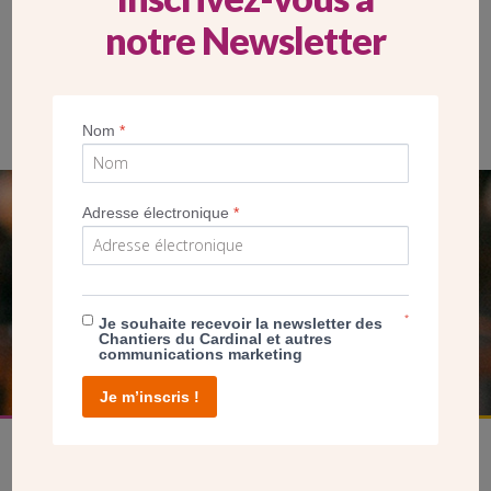
notre Newsletter
Nom
*
Adresse électronique
*
SEUL VOTRE DON
NOUS PERMET D’AGIR
*
Je souhaite recevoir la newsletter des
FAIRE UN DON
Chantiers du Cardinal et autres
communications marketing
Je m’inscris !