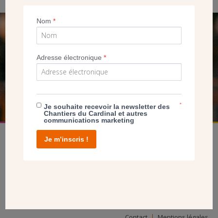
Nom
*
SEUL VOTRE DON
NOUS PERMET D’AGIR
Adresse électronique
*
FAIRE UN DON
*
Je souhaite recevoir la newsletter des
Chantiers du Cardinal et autres
communications marketing
Je m’inscris !
facebook
twitter
youtube
linkedin
instagram
Pinterest
Contact
Mentions légales