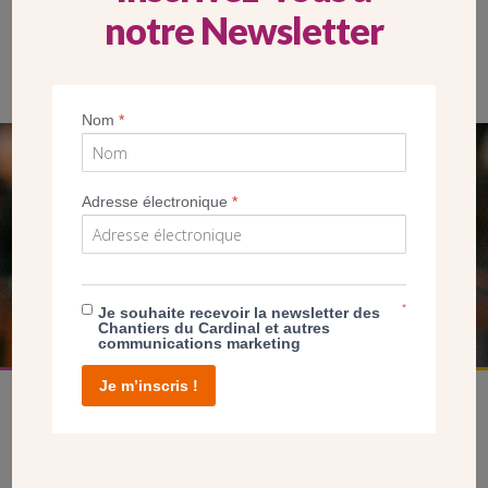
notre Newsletter
Anne-Claire Garbe, conservatrice de la Cité du vitrail devant le
lustre monumental constitué de 24 manchons de verre. Photo
Arielle de Sainte Marie
Nom
*
SEUL VOTRE DON
Adresse électronique
*
NOUS PERMET D’AGIR
FAIRE UN DON
*
Je souhaite recevoir la newsletter des
Chantiers du Cardinal et autres
communications marketing
Je m’inscris !