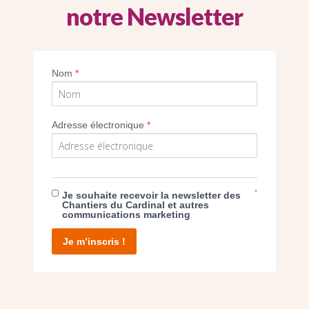
notre Newsletter
lerie des vitraux. Photo Arielle de Sainte M
Nom
*
Imprimer
Adresse électronique
*
*
Je souhaite recevoir la newsletter des
E DON
Chantiers du Cardinal et autres
communications marketing
T D’AGIR
Je m’inscris !