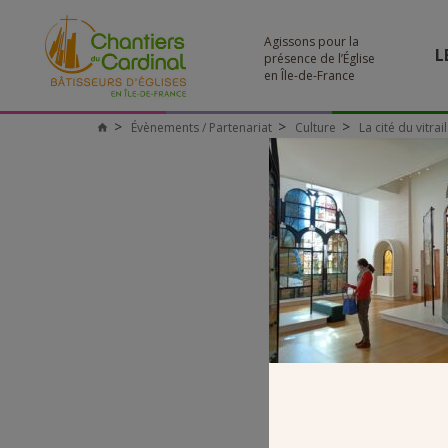
Agissons pour la
L
présence de l’Église
en Île-de-France
Évènements / Partenariat
Culture
La cité du vitrai
Chantiers
du
Cardinal