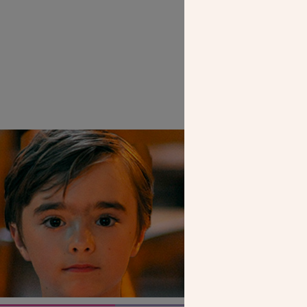
La ga
SEUL VOTR
NOUS PERME