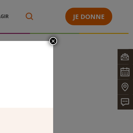
JE DONNE
GIR
search
×