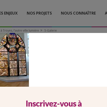
ES ENJEUX
NOS PROJETS
NOUS CONNAÎTRE
A
l à Troyes, l’autre ville lumière
5-Galerie
5-GALERIE
Inscrivez-vous à