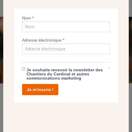
années 1970. (Archives CDC)
Nom
*
SEUL VOTRE DON
Adresse électronique
*
NOUS PERMET D’AGIR
FAIRE UN DON
*
Je souhaite recevoir la newsletter des
Chantiers du Cardinal et autres
communications marketing
Je m’inscris !
facebook
twitter
youtube
linkedin
instagram
Pinterest