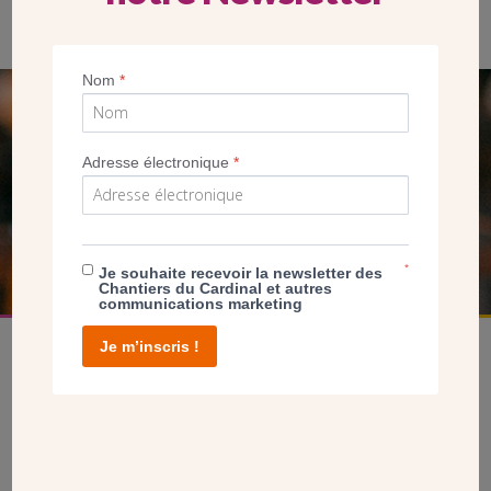
Nom
*
SEUL VOTRE DON
NOUS PERMET D’AGIR
Adresse électronique
*
FAIRE UN DON
*
Je souhaite recevoir la newsletter des
Chantiers du Cardinal et autres
communications marketing
Je m’inscris !
facebook
twitter
youtube
linkedin
instagram
Pinterest