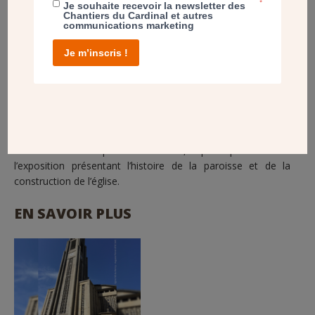
*
Je souhaite recevoir la newsletter des
Chantiers du Cardinal et autres
communications marketing
Je m’inscris !
Les festivités ont continué dimanche 18 juin avec la messe
solennelle présidée par Mgr Delannoy, évêque de Saint-
Denis, et concélébrée par les prêtres et curés, actuels et
anciens. A savoir : pendant tout l’été, le public pourra visiter
l’exposition présentant l’histoire de la paroisse et de la
construction de l’église.
EN SAVOIR PLUS