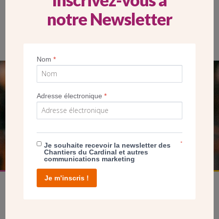
notre Newsletter
Mgr Michel Pansard, évêque d’Evry, lors d’une célébration en
l’église Saint-Paul de Brétigny-sur-Orge. (Crédit paroisse)
Nom
*
SEUL VOTRE DON
Adresse électronique
*
NOUS PERMET D’AGIR
FAIRE UN DON
*
Je souhaite recevoir la newsletter des
Chantiers du Cardinal et autres
communications marketing
Je m’inscris !