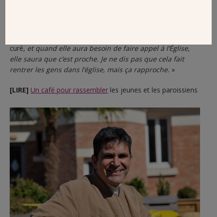
promotion sur les réseaux sociaux]
m’a contacté parce
qu’elle et ses amis ont entendu parler de la terrasse !
»
L’influenceuse rencontrera-t-elle Dieu au café ? «
On ne se
serait pas parlé dans d’autres circonstances
, analyse le
curé,
et quand elle aura besoin de faire appel à l’Église,
elle saura que c’est proche. Je ne dis pas que cela fait
rentrer les gens dans l’église, mais ça rapproche.
»
[LIRE]
Un café pour rassembler
les jeunes et les paroissiens