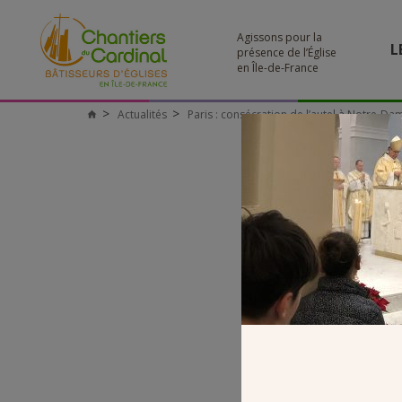
Agissons pour la
L
présence de l’Église
en Île-de-France
Actualités
Paris : consécration de l’autel à Notre-D
Chantiers
du
Cardinal