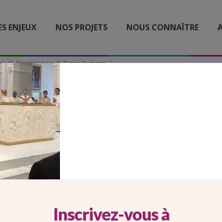
ES ENJEUX
NOS PROJETS
NOUS CONNAÎTRE
A
ame-de-l’Assomption de Passy
passy_3
PASSY_3
Inscrivez-vous à