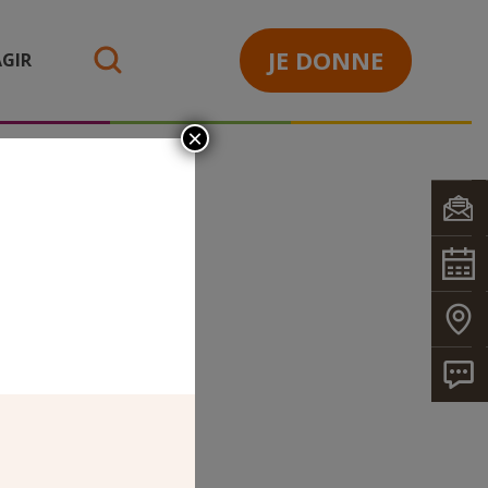
JE DONNE
GIR
search
×