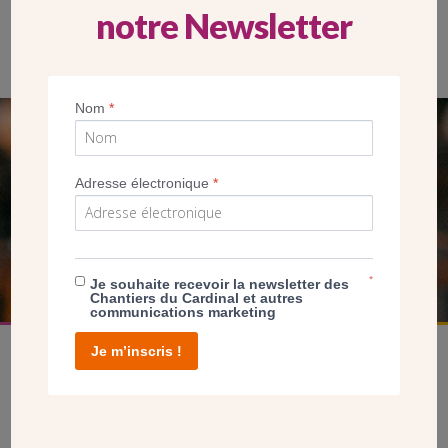
notre Newsletter
Nom
*
SEUL VOTRE DON
NOUS PERMET D’AGIR
Adresse électronique
*
FAIRE UN DON
*
Je souhaite recevoir la newsletter des
Chantiers du Cardinal et autres
communications marketing
Je m’inscris !