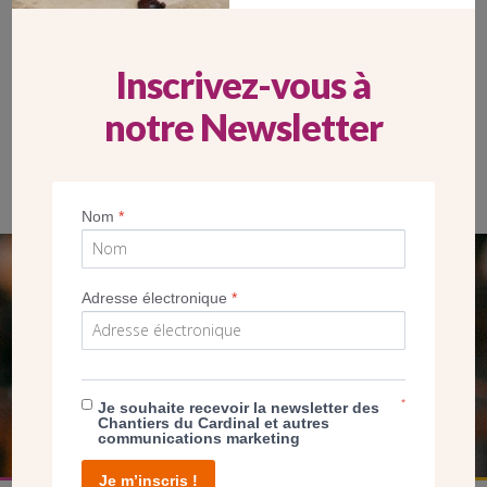
Inscrivez-vous à
notre Newsletter
L’oratoire Carlo Acutis et la bannière représentant le jeune saint,
canonisé le jour même
Nom
*
SEUL VOTRE DON
Adresse électronique
*
NOUS PERMET D’AGIR
FAIRE UN DON
*
Je souhaite recevoir la newsletter des
Chantiers du Cardinal et autres
communications marketing
Je m’inscris !