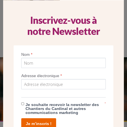
Inscrivez-vous à
notre Newsletter
La procession des enfants de choeur lors de la célébration
Nom
*
SEUL VOTRE DON
Adresse électronique
*
NOUS PERMET D’AGIR
FAIRE UN DON
*
Je souhaite recevoir la newsletter des
Chantiers du Cardinal et autres
communications marketing
Je m’inscris !