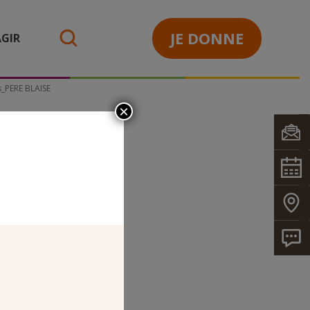
JE DONNE
GIR
search
s_PERE BLAISE
×
LO