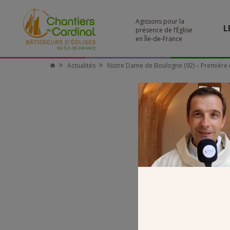
Agissons pour la
L
présence de l’Église
en Île-de-France
Actualités
Notre Dame de Boulogne (92) – Première m
Chantiers
du
Cardinal
20