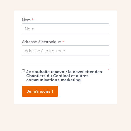
re Blaise de la paroisse Notre Dame de Bou
Nom
*
Imprimer
Adresse électronique
*
*
Je souhaite recevoir la newsletter des
Chantiers du Cardinal et autres
E DON
communications marketing
Je m’inscris !
T D’AGIR