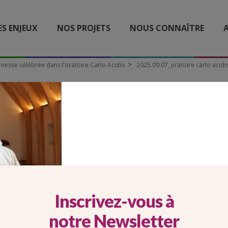
ES ENJEUX
NOS PROJETS
NOUS CONNAÎTRE
A
esse célébrée dans l’oratoire Carlo Acutis
2025.09.07_oratoire carlo acuti
25.09.07_ORATOIRE CAR
ACUTIS_PERE BLAISE
Inscrivez-vous à
notre Newsletter