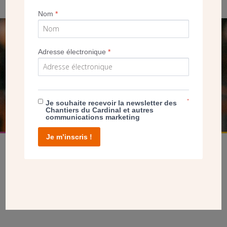
Nom
*
SEUL VOTRE DON
Adresse électronique
*
NOUS PERMET D’AGIR
FAIRE UN DON
*
Je souhaite recevoir la newsletter des
Chantiers du Cardinal et autres
communications marketing
Je m’inscris !
facebook
twitter
youtube
linkedin
instagram
Pinterest