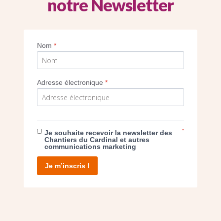
notre Newsletter
roite : Mgr de Lisle, évêque auxiliaire, et
évêque de Meaux
Nom
*
Imprimer
Adresse électronique
*
*
Je souhaite recevoir la newsletter des
E DON
Chantiers du Cardinal et autres
communications marketing
T D’AGIR
Je m’inscris !