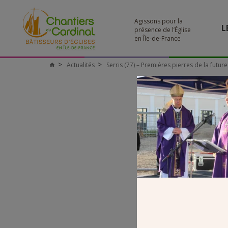
Agissons pour la
L
présence de l’Église
en Île-de-France
Actualités
Serris (77) – Premières pierres de la futu
Chantiers
du
Cardinal
3