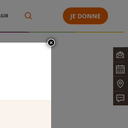
JE DONNE
GIR
search
×
ES