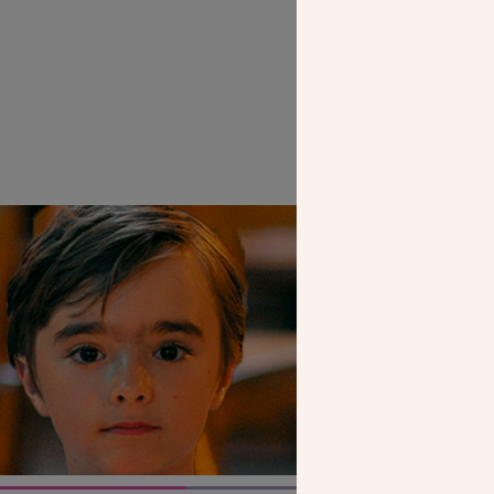
De gauche à d
SEUL VOTR
NOUS PERME