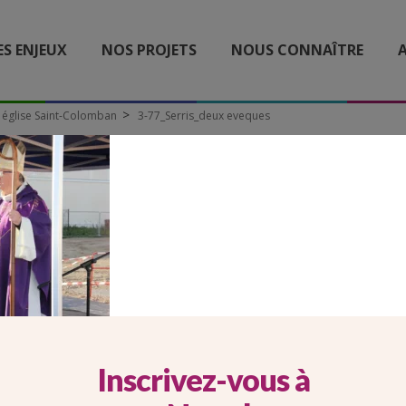
ES ENJEUX
NOS PROJETS
NOUS CONNAÎTRE
A
re église Saint-Colomban
3-77_Serris_deux eveques
-77_SERRIS_DEUX EVEQU
Inscrivez-vous à