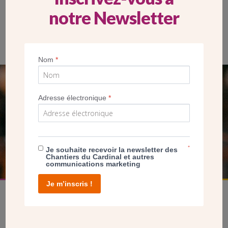
notre Newsletter
En créant un nouveau bâtiment, de nouveaux espaces
d’exposition sont rendus disponibles, telle cette salle jusque là
utilisée par les services techniques. (CDC)
Nom
*
SEUL VOTRE DON
Adresse électronique
*
NOUS PERMET D’AGIR
FAIRE UN DON
*
Je souhaite recevoir la newsletter des
Chantiers du Cardinal et autres
communications marketing
Je m’inscris !