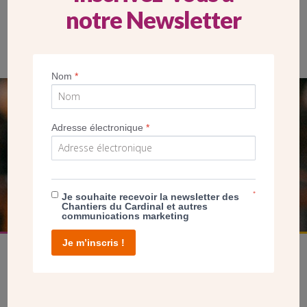
notre Newsletter
Les apôtres de la Sainte-Chapelle sont exposés dans une salle
entièrement dédiée à l’édifice. (CDC)
Nom
*
SEUL VOTRE DON
Adresse électronique
*
NOUS PERMET D’AGIR
FAIRE UN DON
*
Je souhaite recevoir la newsletter des
Chantiers du Cardinal et autres
communications marketing
Je m’inscris !