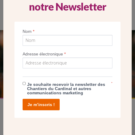
notre Newsletter
Les cloches de l’ancienne chapelle et de la nouvelle église
Sainte-Bathilde
Nom
*
SEUL VOTRE DON
Adresse électronique
*
NOUS PERMET D’AGIR
FAIRE UN DON
*
Je souhaite recevoir la newsletter des
Chantiers du Cardinal et autres
communications marketing
Je m’inscris !