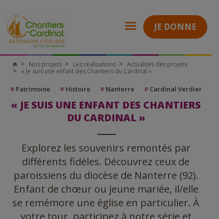
JE DONNE
Nos projets
Les réalisations
Actualités des projets
« Je suis une enfant des Chantiers du Cardinal »
#
Patrimoine
#
Histoire
#
Nanterre
#
Cardinal Verdier
« JE SUIS UNE ENFANT DES CHANTIERS
DU CARDINAL »
Explorez les souvenirs remontés par
différents fidèles. Découvrez ceux de
paroissiens du diocèse de Nanterre (92).
Enfant de chœur ou jeune mariée, il/elle
se remémore une église en particulier. À
votre tour, participez à notre série et