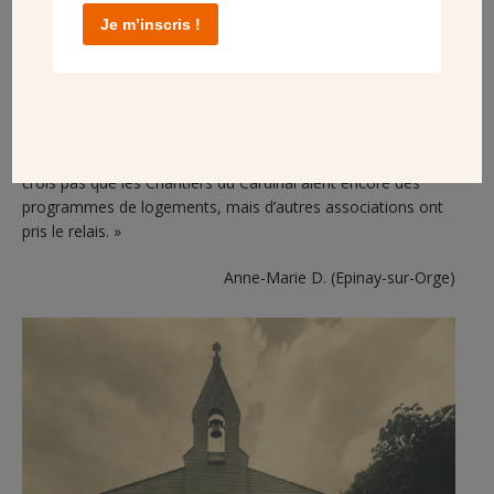
dans un projet de maison plus grande. (…) Toute notre vie
Je m’inscris !
nous avons remercié le Ciel de cette opportunité, ainsi que
tous les acteurs de cette réalisation.
Aujourd’hui, alors que le problème du logement est si
criant,
je souhaite de tout cœur que de telles formules
ouvrent un avenir possible à beaucoup de familles. Je ne
crois pas que les Chantiers du Cardinal aient encore des
programmes de logements, mais d’autres associations ont
pris le relais. »
Anne-Marie D. (Epinay-sur-Orge)