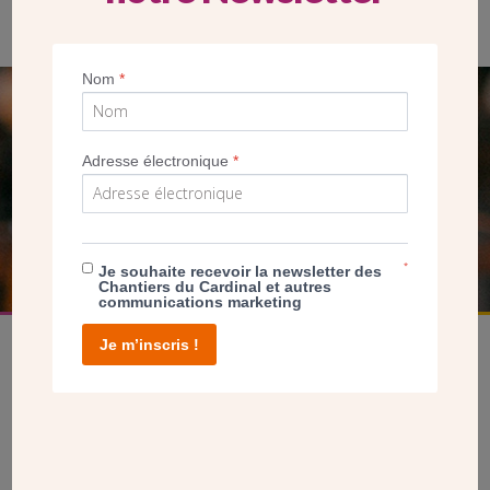
la coupe des arbres. (Crédit CDC)
Nom
*
SEUL VOTRE DON
NOUS PERMET D’AGIR
Adresse électronique
*
FAIRE UN DON
*
Je souhaite recevoir la newsletter des
Chantiers du Cardinal et autres
communications marketing
Je m’inscris !
facebook
twitter
youtube
linkedin
instagram
Pinterest