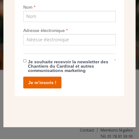
Nom
*
SEUL VOTRE DON
NOUS PERMET D’AGIR
Adresse électronique
*
FAIRE UN DON
*
Je souhaite recevoir la newsletter des
Chantiers du Cardinal et autres
communications marketing
Je m’inscris !
facebook
twitter
youtube
linkedin
instagram
Pinterest
Contact
Mentions légales
Tél. 01 78 91 93 93