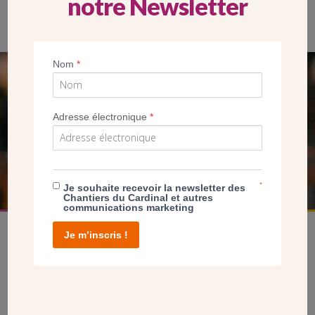
notre Newsletter
Nom
*
SEUL VOTRE DON
NOUS PERMET D’AGIR
Adresse électronique
*
FAIRE UN DON
*
Je souhaite recevoir la newsletter des
Chantiers du Cardinal et autres
communications marketing
Je m’inscris !
facebook
twitter
youtube
linkedin
instagram
Pinterest