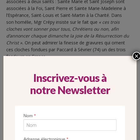
associées à deux saints : Sainte Marie et Saint Joseph sont
associées à la Foi, Saint Pierre et Sainte Marie-Madeleine à
l’Espérance, Saint-Louis et Saint-Martin à la Charité. Dans
son homélie, Mgr Crépy insiste sur le fait que
« ces trois
cloches vont sonner pour tous, Chrétiens ou non, afin
d’annoncer chaque dimanche la joie de la Résurrection du
Christ ».
On peut admirer la finesse de gravures qui ornent
ces cloches fondues par Paccard à Sévrier (74) un des trois
×
fondeurs en France.
Inscrivez-vous à
notre Newsletter
Nom
*
Adresse électronique
*