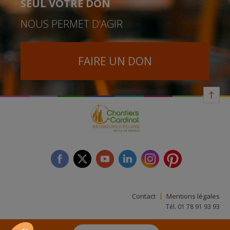
SEUL VOTRE DON
NOUS PERMET D’AGIR
FAIRE UN DON
facebook
twitter
youtube
linkedin
instagram
Pinterest
Contact
Mentions légales
Tél. 01 78 91 93 93