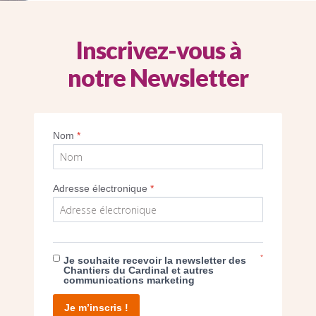
Inscrivez-vous à
notre Newsletter
 paroisse Sainte-Cécile fait poser une croix
timent nouvellement construit. (crédit paro
Nom
*
Imprimer
Adresse électronique
*
*
Je souhaite recevoir la newsletter des
E DON
Chantiers du Cardinal et autres
communications marketing
T D’AGIR
Je m’inscris !