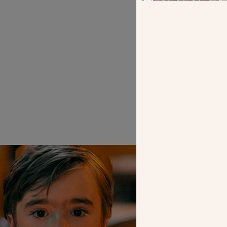
En mars 2022, la
du bâ
SEUL VOTR
NOUS PERME