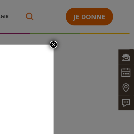
JE DONNE
GIR
search
×
O