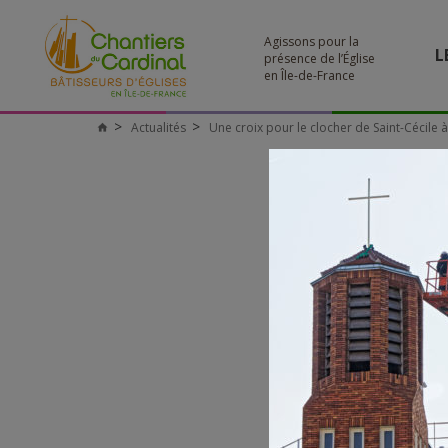
Agissons pour la
L
présence de l’Église
en Île-de-France
Actualités
Une croix pour le clocher de Saint-Cécile 
Chantiers
du
Cardinal
D