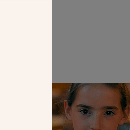
 sur le clocher
isse)
Faire un don