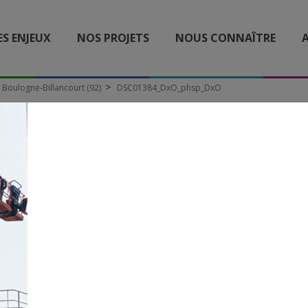
ES ENJEUX
NOS PROJETS
NOUS CONNAÎTRE
A
à Boulogne-Billancourt (92)
DSC01384_DxO_phsp_DxO
SC01384_DXO_PHSP_DX