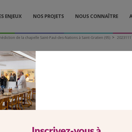
ES ENJEUX
NOS PROJETS
NOUS CONNAÎTRE
A
édiction de la chapelle Saint-Paul-des-Nations à Saint-Gratien (95)
20231111
20231111-
TON_CHAPELLE_ST_PAUL
26
Inscrivez-vous à