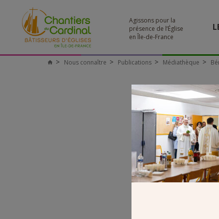
Agissons pour la
L
présence de l’Église
en Île-de-France
Nous connaître
Publications
Médiathèque
Bén
Chantiers
du
Cardinal
BENEDIC