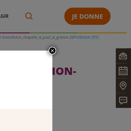
JE DONNE
GIR
search
Pontoise (95)
-benedicton_chapelle_st_paul_st_gration-26
×
_ST_GRATION-