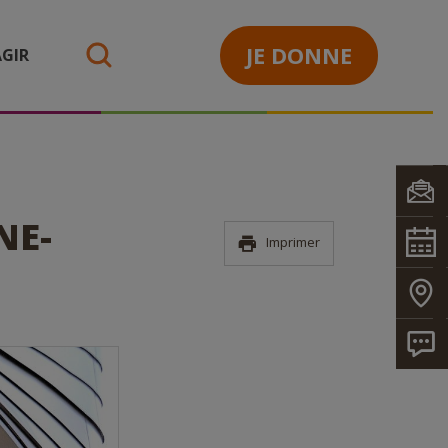
JE DONNE
GIR
search
NE-
Imprimer