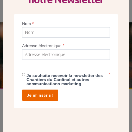
Nom
*
SEUL VOTRE DON
Adresse électronique
*
NOUS PERMET D’AGIR
FAIRE UN DON
*
Je souhaite recevoir la newsletter des
Chantiers du Cardinal et autres
communications marketing
Je m’inscris !
facebook
twitter
youtube
linkedin
instagram
Pinterest