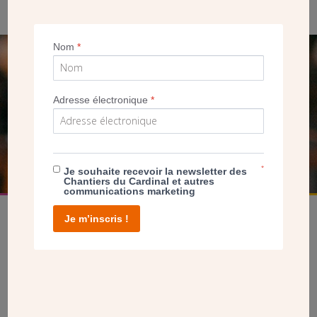
Nom
*
SEUL VOTRE DON
NOUS PERMET D’AGIR
Adresse électronique
*
FAIRE UN DON
*
Je souhaite recevoir la newsletter des
Chantiers du Cardinal et autres
communications marketing
Je m’inscris !
facebook
twitter
youtube
linkedin
instagram
Pinterest