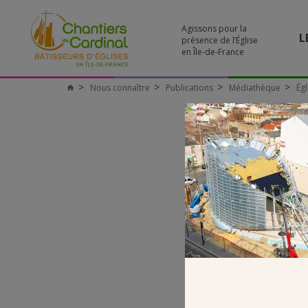
Agissons pour la
L
présence de l’Église
en Île-de-France
Nous connaître
Publications
Médiathèque
Égl
Chantiers
du
Cardinal
CONSTR