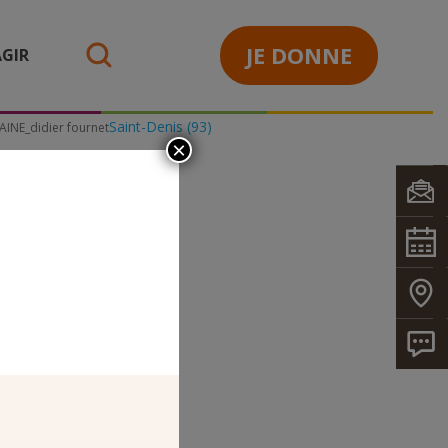
JE DONNE
GIR
search
Saint-Denis (93)
INE_didier fournet
×
_DIDIER