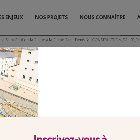
ES ENJEUX
NOS PROJETS
NOUS CONNAÎTRE
A
ise Saint-Paul-de-la-Plaine à la-Plaine-Saint-Denis
CONSTRUCTION_EGLISE_PLA
UCTION_EGLISE_PLAINE
FOURNET
Inscrivez-vous à