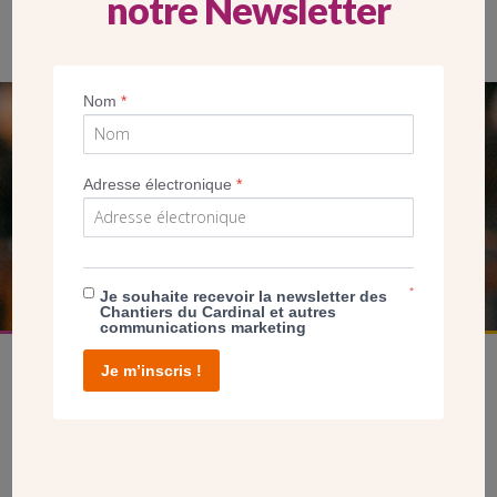
notre Newsletter
Nom
*
SEUL VOTRE DON
NOUS PERMET D’AGIR
Adresse électronique
*
FAIRE UN DON
*
Je souhaite recevoir la newsletter des
Chantiers du Cardinal et autres
communications marketing
Je m’inscris !
facebook
twitter
youtube
linkedin
instagram
Pinterest