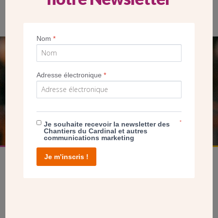
Nom
*
SEUL VOTRE DON
Adresse électronique
*
NOUS PERMET D’AGIR
FAIRE UN DON
*
Je souhaite recevoir la newsletter des
Chantiers du Cardinal et autres
communications marketing
Je m’inscris !
facebook
twitter
youtube
linkedin
instagram
Pinterest