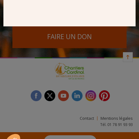
SEUL VOTRE DON
NOUS PERMET D’AGIR
FAIRE UN DON
facebook
twitter
youtube
linkedin
instagram
Pinterest
Contact
Mentions légales
Tél. 01 78 91 93 93