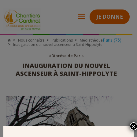
JE DONNE
Paris (75)
Nous connaître
Publications
Médiathèque
Chantiers
Inauguration du nouvel ascenseur à Saint-Hippolyte
du
Cardinal
#
Diocèse de Paris
INAUGURATION DU NOUVEL
ASCENSEUR À SAINT-HIPPOLYTE
×