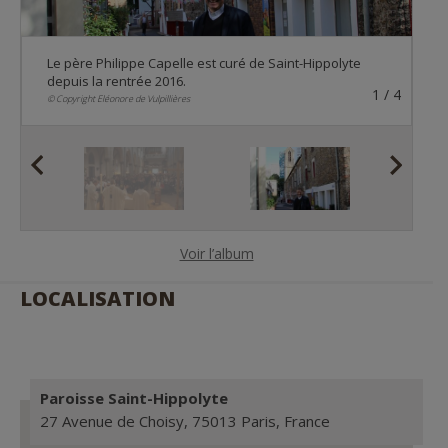
Le père Philippe Capelle est curé de Saint-Hippolyte
depuis la rentrée 2016.
1
1
4
4
1
/
4
© Copyright Eléonore de Vulpillières
© Copyright François Combes
© Copyright Eléonore de Vulpillières
1
4
© Copyright David Métreau
P
N
r
e
e
x
v
t
Voir l’album
i
o
LOCALISATION
u
s
Paroisse Saint-Hippolyte
27 Avenue de Choisy, 75013 Paris, France