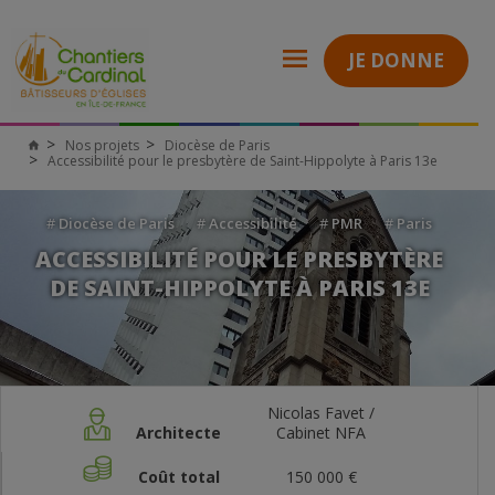
JE DONNE
Nos projets
Diocèse de Paris
Accessibilité pour le presbytère de Saint-Hippolyte à Paris 13e
#
Diocèse de Paris
#
Accessibilité
#
PMR
#
Paris
ACCESSIBILITÉ POUR LE PRESBYTÈRE
DE SAINT-HIPPOLYTE À PARIS 13E
Nicolas Favet /
Architecte
Cabinet NFA
Coût total
150 000 €