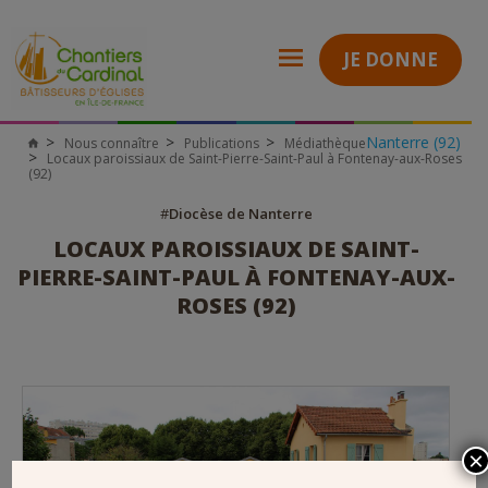
JE DONNE
Nanterre (92)
Nous connaître
Publications
Médiathèque
Chantiers
Locaux paroissiaux de Saint-Pierre-Saint-Paul à Fontenay-aux-Roses
du
(92)
Cardinal
#
Diocèse de Nanterre
LOCAUX PAROISSIAUX DE SAINT-
PIERRE-SAINT-PAUL À FONTENAY-AUX-
ROSES (92)
×