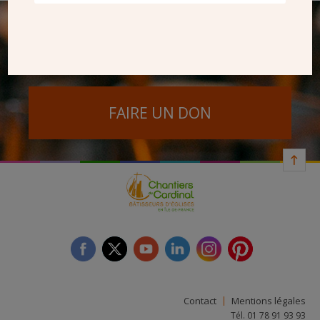
SEUL VOTRE DON
NOUS PERMET D’AGIR
FAIRE UN DON
facebook
twitter
youtube
linkedin
instagram
Pinterest
Contact
Mentions légales
Tél. 01 78 91 93 93