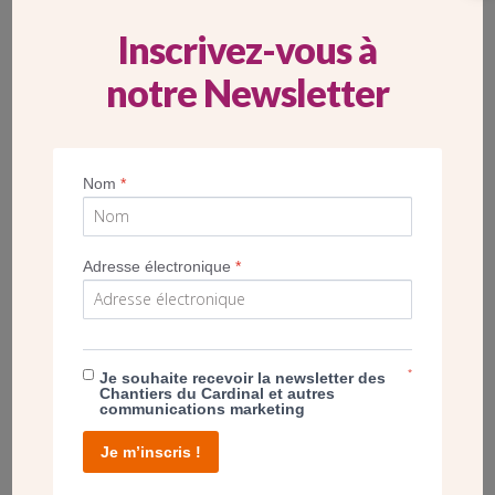
Inscrivez-vous à
notre Newsletter
Locaux paroissiaux de Saint-Pierre-Saint-Paul à
Nom
*
Fontenay-aux-Roses - Inauguration
1
1
1
1
/
4
4
4
4
Adresse électronique
*
P
N
r
e
e
x
*
Je souhaite recevoir la newsletter des
v
t
Chantiers du Cardinal et autres
communications marketing
Voir le projet
i
o
Je m’inscris !
u
Retour à la liste
s