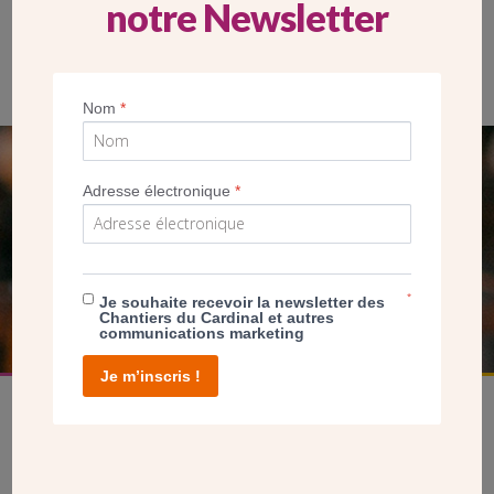
notre Newsletter
Installation de Mgr Michel Aupetit, nouvel évêque de Nanterre –
mai 2014
Nom
*
SEUL VOTRE DON
Adresse électronique
*
NOUS PERMET D’AGIR
FAIRE UN DON
*
Je souhaite recevoir la newsletter des
Chantiers du Cardinal et autres
communications marketing
Je m’inscris !