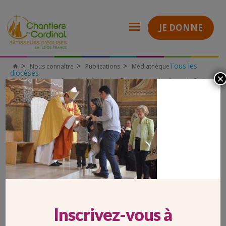
JE DONNE
Tous les
Nous connaître
Publications
Médiathèque
Chantiers
diocèses
×
du
Monseigneur Aupetit, évêque des Chantiers, archevêque de Paris
Cardinal
92-installation-mgr-aupetit-04052014(1)
92-INSTALLATION-MGR-AUPETIT-
04052014(1)
Inscrivez-vous à