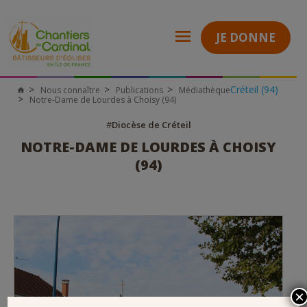
JE DONNE
Créteil (94)
Nous connaître
Publications
Médiathèque
Chantiers
Notre-Dame de Lourdes à Choisy (94)
du
Cardinal
#
Diocèse de Créteil
NOTRE-DAME DE LOURDES À CHOISY
(94)
×