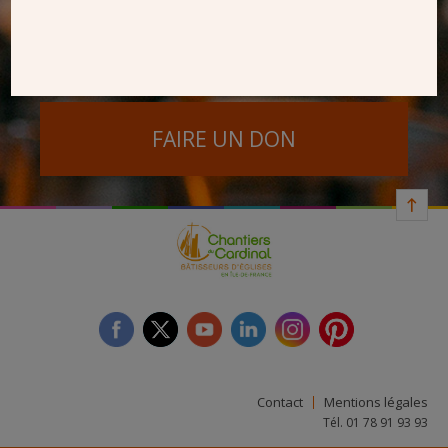
SEUL VOTRE DON
NOUS PERMET D’AGIR
FAIRE UN DON
facebook
twitter
youtube
linkedin
instagram
Pinterest
Contact
Mentions légales
Tél. 01 78 91 93 93