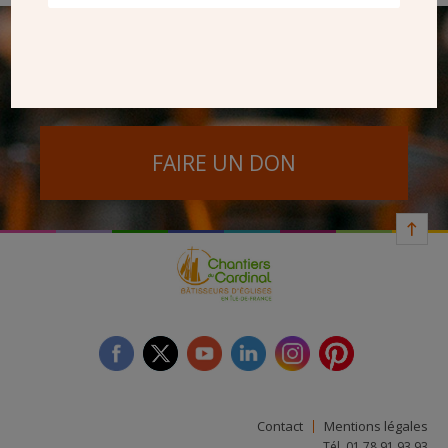
SEUL VOTRE DON
NOUS PERMET D’AGIR
FAIRE UN DON
facebook
twitter
youtube
linkedin
instagram
Pinterest
Contact
Mentions légales
Tél. 01 78 91 93 93