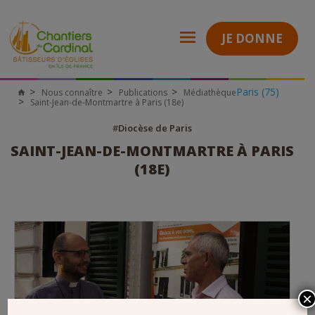
JE DONNE
Paris (75)
Nous connaître
Publications
Médiathèque
Chantiers
Saint-Jean-de-Montmartre à Paris (18e)
du
Cardinal
#
Diocèse de Paris
SAINT-JEAN-DE-MONTMARTRE À PARIS
(18E)
×