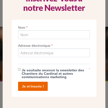
notre Newsletter
La paroisse dispose aussi d’une grande cuisine.
Nom
*
SEUL VOTRE DON
Adresse électronique
*
NOUS PERMET D’AGIR
FAIRE UN DON
*
Je souhaite recevoir la newsletter des
Chantiers du Cardinal et autres
communications marketing
Je m’inscris !