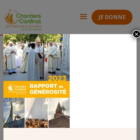
JE DONNE
×
Rapport de générosité 2023
Rapport de Générosité 2023
Chantiers
du
Cardinal
RAPPORT DE GÉNÉROSITÉ 2023